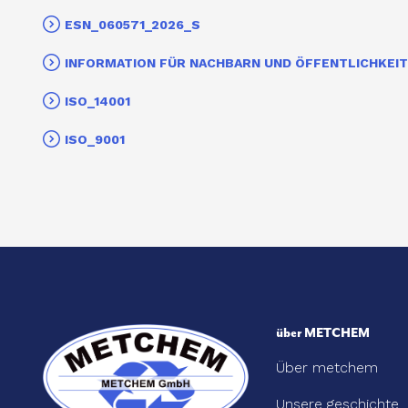
ESN_060571_2026_S
INFORMATION FÜR NACHBARN UND ÖFFENTLICHKEIT
ISO_14001
ISO_9001
über METCHEM
Über metchem
Unsere geschichte