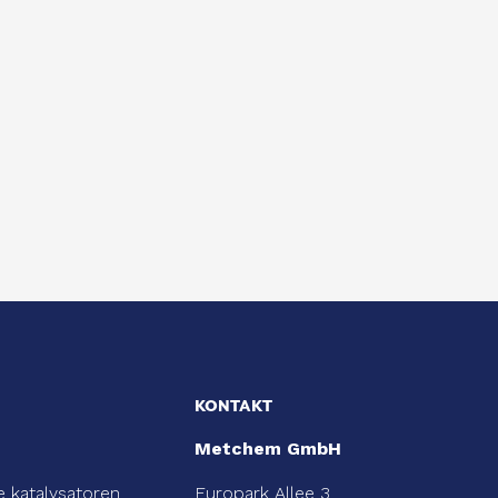
KONTAKT
Metchem GmbH
 katalysatoren
Europark Allee 3