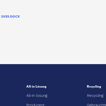
 2025.DOCX
All-in Lösung
Recycling
All-in lösung
Recycling
Produzent
Gebrauchte